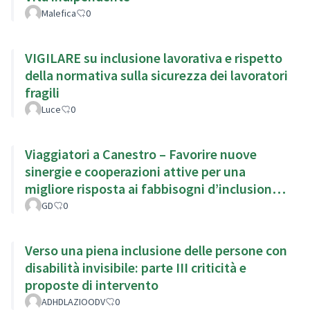
Malefica
0
VIGILARE su inclusione lavorativa e rispetto
della normativa sulla sicurezza dei lavoratori
fragili
Luce
0
Viaggiatori a Canestro – Favorire nuove
sinergie e cooperazioni attive per una
migliore risposta ai fabbisogni d’inclusione
del territorio.
GD
0
Verso una piena inclusione delle persone con
disabilità invisibile: parte III criticità e
proposte di intervento
ADHDLAZIOODV
0