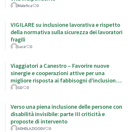
Malefica
0
VIGILARE su inclusione lavorativa e rispetto
della normativa sulla sicurezza dei lavoratori
fragili
Luce
0
Viaggiatori a Canestro – Favorire nuove
sinergie e cooperazioni attive per una
migliore risposta ai fabbisogni d’inclusione
del territorio.
GD
0
Verso una piena inclusione delle persone con
disabilità invisibile: parte III criticità e
proposte di intervento
ADHDLAZIOODV
0