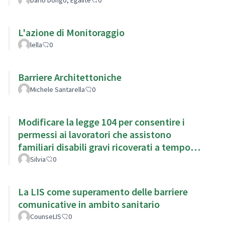
L'azione di Monitoraggio
lella
0
Barriere Architettoniche
Michele Santarella
0
Modificare la legge 104 per consentire i
permessi ai lavoratori che assistono
familiari disabili gravi ricoverati a tempo
pieno
Silvia
0
La LIS come superamento delle barriere
comunicative in ambito sanitario
CounseLIS
0