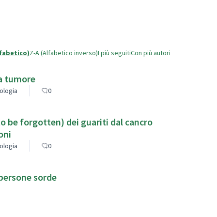
lfabetico)
Z-A (Alfabetico inverso)
I più seguiti
Con più autori
da tumore
cologia
0
 to be forgotten) dei guariti dal cancro
oni
cologia
0
 persone sorde