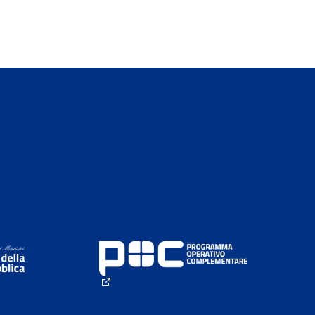
rno)
(Collegamento esterno)