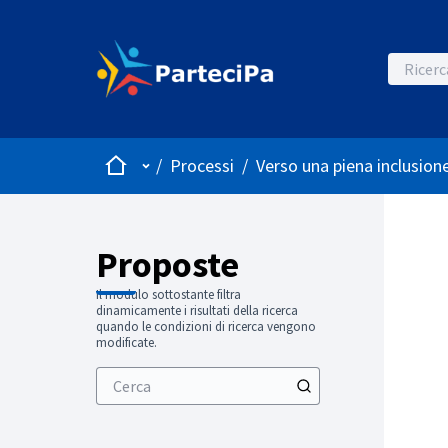
Home
Menù principale
/
Processi
/
Verso una piena inclusione
Proposte
Il modulo sottostante filtra
dinamicamente i risultati della ricerca
quando le condizioni di ricerca vengono
modificate.