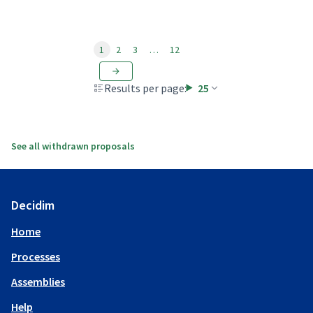
1
2
3
…
12
Results per page:
25
See all withdrawn proposals
Decidim
Home
Processes
Assemblies
Help