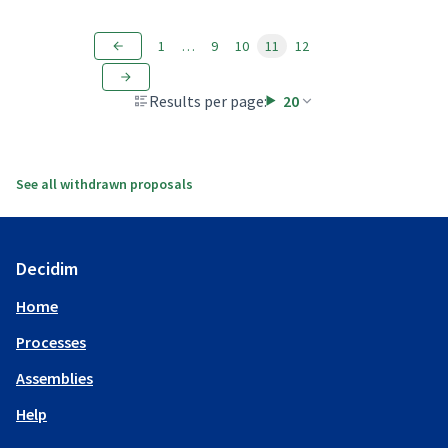
1
…
9
10
11
12
Results per page:
20
See all withdrawn proposals
Decidim
Home
Processes
Assemblies
Help