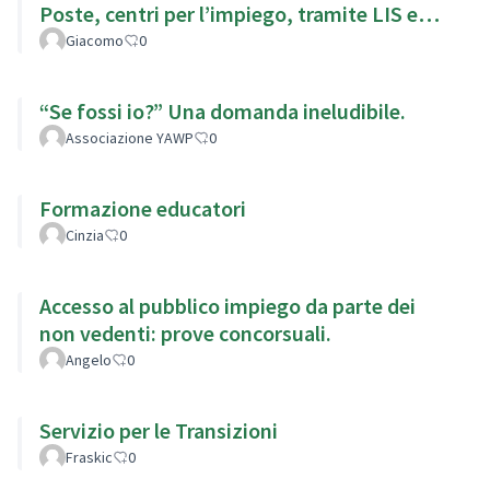
Poste, centri per l’impiego, tramite LIS e
sottotitoli
Giacomo
0
“Se fossi io?” Una domanda ineludibile.
Associazione YAWP
0
Formazione educatori
Cinzia
0
Accesso al pubblico impiego da parte dei
non vedenti: prove concorsuali.
Angelo
0
Servizio per le Transizioni
Fraskic
0