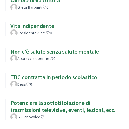
cambio della cultura
Greta Barbanti
0
Vita indipendente
Presidente Aism
0
Non c'è salute senza salute mentale
Abbraccialoperme
0
TBC contratta in periodo scolastico
Dess
0
Potenziare la sottotitolazione di
trasmissioni televisive, eventi, lezioni, ecc.
GiulianoVoice
0