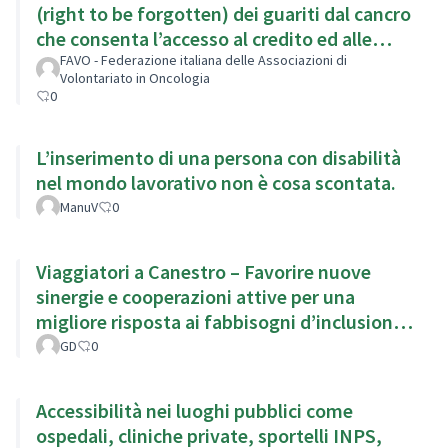
(right to be forgotten) dei guariti dal cancro
che consenta l’accesso al credito ed alle
assicurazioni
FAVO - Federazione italiana delle Associazioni di
Volontariato in Oncologia
0
L’inserimento di una persona con disabilità
nel mondo lavorativo non è cosa scontata.
ManuV
0
Viaggiatori a Canestro – Favorire nuove
sinergie e cooperazioni attive per una
migliore risposta ai fabbisogni d’inclusione
del territorio.
GD
0
Accessibilità nei luoghi pubblici come
ospedali, cliniche private, sportelli INPS,