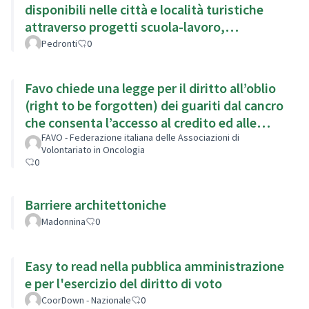
disponibili nelle città e località turistiche
attraverso progetti scuola-lavoro,
integrazione ai PEBA
Pedronti
0
Favo chiede una legge per il diritto all’oblio
(right to be forgotten) dei guariti dal cancro
che consenta l’accesso al credito ed alle
assicurazioni
FAVO - Federazione italiana delle Associazioni di
Volontariato in Oncologia
0
Barriere architettoniche
Madonnina
0
Easy to read nella pubblica amministrazione
e per l'esercizio del diritto di voto
CoorDown - Nazionale
0