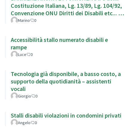
Costituzione Italiana, Lg. 13/89, Lg. 104/92,
Convenzione ONU Diritti dei Disabili etc... g.
104/92,
Marino
0
Accessibilità stallo numerato disabili e
rampe
Luce
0
Tecnologia già disponibile, a basso costo, a
supporto della quotidianità – assistenti
vocali
Giorgio
0
Stalli disabili violazioni in condomini privati
Angelo
0