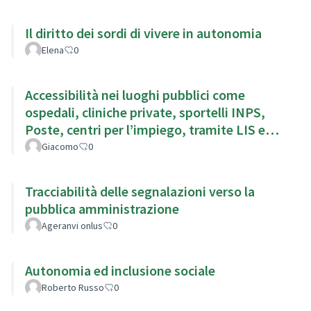
Il diritto dei sordi di vivere in autonomia
Elena
0
Accessibilità nei luoghi pubblici come
ospedali, cliniche private, sportelli INPS,
Poste, centri per l’impiego, tramite LIS e
sottotitoli
Giacomo
0
Tracciabilità delle segnalazioni verso la
pubblica amministrazione
Ageranvi onlus
0
Autonomia ed inclusione sociale
Roberto Russo
0