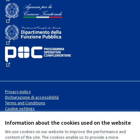
(External link)
(External link)
(External link)
(External link)
Privacy policy
Dichiarazione di accessibilità
Terms and Conditions
Cookie settings
Information about the cookies used on the website
We use cookies on our website to improve the performance and
Website made with
free software
Creative Commons License
(External link)
content of the site. The cookies enable us to provide a more
.