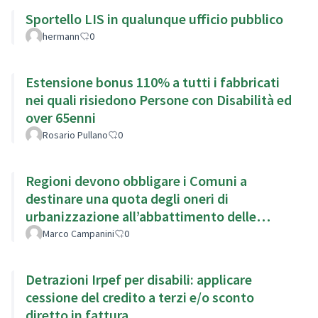
Sportello LIS in qualunque ufficio pubblico
hermann
0
Estensione bonus 110% a tutti i fabbricati
nei quali risiedono Persone con Disabilità ed
over 65enni
Rosario Pullano
0
Regioni devono obbligare i Comuni a
destinare una quota degli oneri di
urbanizzazione all’abbattimento delle
barriere architettoniche.
Marco Campanini
0
Detrazioni Irpef per disabili: applicare
cessione del credito a terzi e/o sconto
diretto in fattura