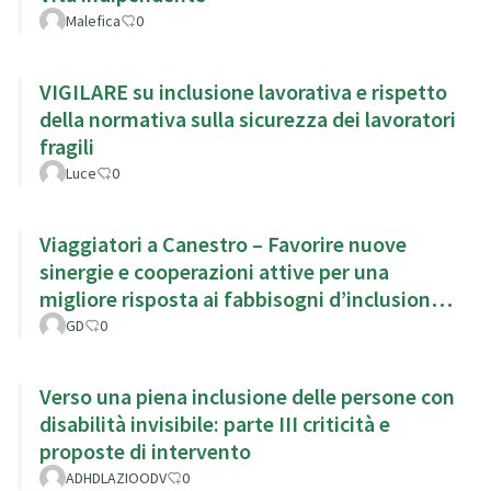
Malefica
0
VIGILARE su inclusione lavorativa e rispetto
della normativa sulla sicurezza dei lavoratori
fragili
Luce
0
Viaggiatori a Canestro – Favorire nuove
sinergie e cooperazioni attive per una
migliore risposta ai fabbisogni d’inclusione
del territorio.
GD
0
Verso una piena inclusione delle persone con
disabilità invisibile: parte III criticità e
proposte di intervento
ADHDLAZIOODV
0