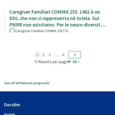
Caregiver Familiari COMMA 255. 1461 è un
DDL che non ci rappresenta nè tutela. Sul
PNRR non esistiamo. Per le neuro diversita
siamo obbligatori
Caregiver Familiari COMMA 255
0
1
2
3
…
6
Results per page:
50
See all withdrawn proposals
Decidim
Home