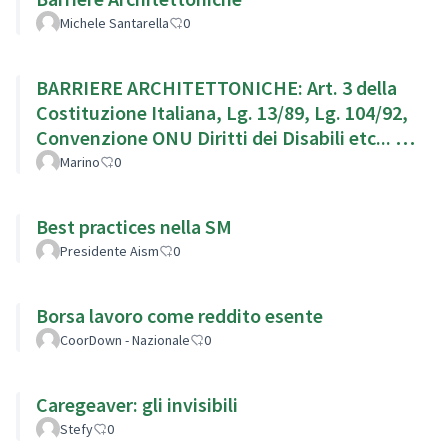
Michele Santarella
0
BARRIERE ARCHITETTONICHE: Art. 3 della
Costituzione Italiana, Lg. 13/89, Lg. 104/92,
Convenzione ONU Diritti dei Disabili etc... g.
104/92,
Marino
0
Best practices nella SM
Presidente Aism
0
Borsa lavoro come reddito esente
CoorDown - Nazionale
0
Caregeaver: gli invisibili
Stefy
0