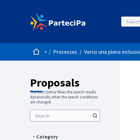
Home
Main menu
/
Processes
/
Verso una piena inclusio
Proposals
The form below filters the search results
dynamically when the search conditions
are changed.
Category