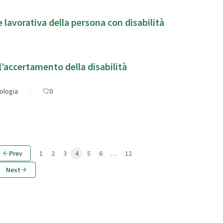
 inclusione lavorativa della persona con disabilità
’accertamento della disabilità
cologia
0
Prev
1
2
3
4
5
6
…
12
Next