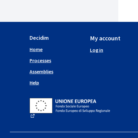
Decidim
My account
Home
Log in
Processes
Assemblies
Help
(External link)