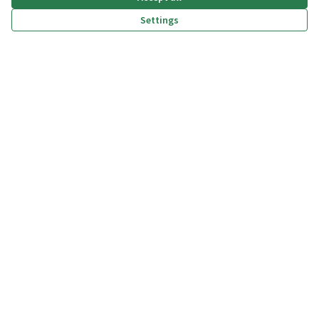
Settings
(External link)
(External link)
(External link)
(External link)
Privacy policy
Dichiarazione di accessibilità
Terms and Conditions
Cookie settings