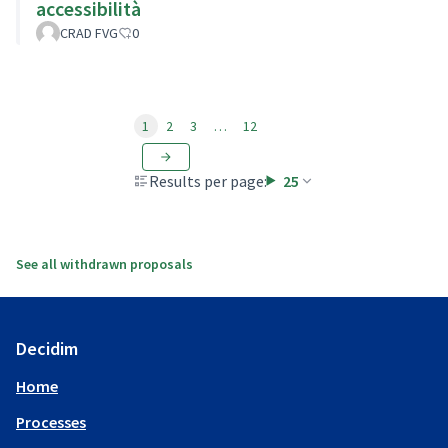
accessibilità
CRAD FVG
0
1
2
3
…
12
Results per page:
25
See all withdrawn proposals
Decidim
Home
Processes