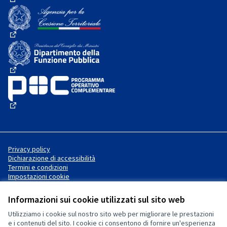
(Collegamento esterno)
(Collegamento esterno)
(Collegamento esterno)
(Collegamento esterno)
Privacy policy
Dichiarazione di accessibilità
Termini e condizioni
Impostazioni cookie
Informazioni sui cookie utilizzati sul sito web
Utilizziamo i cookie sul nostro sito web per migliorare le prestazioni
Sito web creato con
software
Licenza Creative Commons
(Collegamento esterno)
e i contenuti del sito. I cookie ci consentono di fornire un'esperienza
libero
.