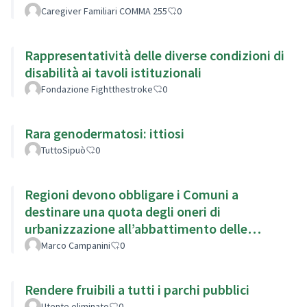
Caregiver Familiari COMMA 255
0
Rappresentatività delle diverse condizioni di
disabilità ai tavoli istituzionali
Fondazione Fightthestroke
0
Rara genodermatosi: ittiosi
TuttoSipuò
0
Regioni devono obbligare i Comuni a
destinare una quota degli oneri di
urbanizzazione all’abbattimento delle
barriere architettoniche.
Marco Campanini
0
Rendere fruibili a tutti i parchi pubblici
Utente eliminato
0