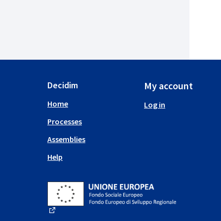
Decidim
My account
Home
Log in
Processes
Assemblies
Help
(External link)