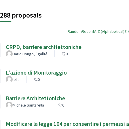
288 proposals
Random
Recent
A-Z (Alphabetical)
Z-
CRPD, barriere architettoniche
Dario Dongo, Égalité
0
L'azione di Monitoraggio
lella
0
Barriere Architettoniche
Michele Santarella
0
Modificare la legge 104 per consentire i permessi a