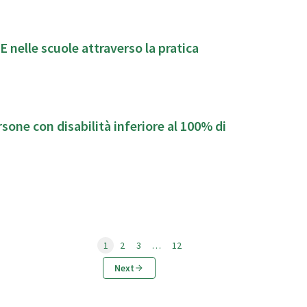
E nelle scuole attraverso la pratica
con disabilità inferiore al 100% di
1
2
3
…
12
Next