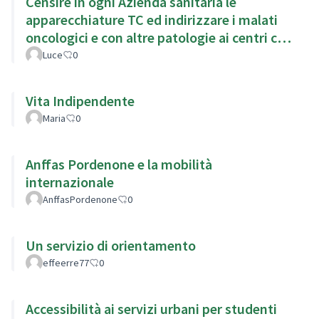
Censire in ogni Azienda sanitaria le
apparecchiature TC ed indirizzare i malati
oncologici e con altre patologie ai centri con
TC di ultima generazion
Luce
0
Vita Indipendente
Maria
0
Anffas Pordenone e la mobilità
internazionale
AnffasPordenone
0
Un servizio di orientamento
effeerre77
0
Accessibilità ai servizi urbani per studenti