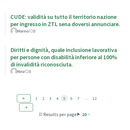
CUDE: validità su tutto il territorio nazione
per ingresso in ZTL sena doversi annunciare.
Marino
0
Diritti e dignità, quale inclusione lavorativa
per persone con disabilità inferiore al 100%
di invalidità riconosciuta.
Nina
0
1
2
3
4
5
6
7
…
12
Results per page:
20