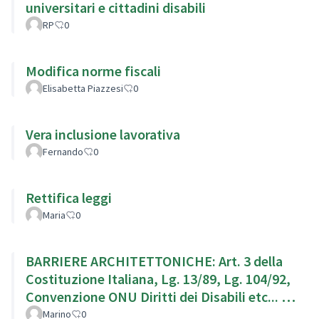
universitari e cittadini disabili
RP
0
Modifica norme fiscali
Elisabetta Piazzesi
0
Vera inclusione lavorativa
Fernando
0
Rettifica leggi
Maria
0
BARRIERE ARCHITETTONICHE: Art. 3 della
Costituzione Italiana, Lg. 13/89, Lg. 104/92,
Convenzione ONU Diritti dei Disabili etc... g.
104/92,
Marino
0