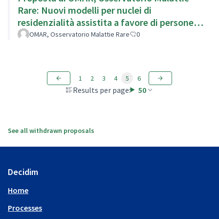
Rare: Nuovi modelli per nuclei di
residenzialità assistita a favore di persone
disabili.
OMAR, Osservatorio Malattie Rare
0
1
2
3
4
5
6
Results per page:
50
See all withdrawn proposals
Decidim
Home
Processes