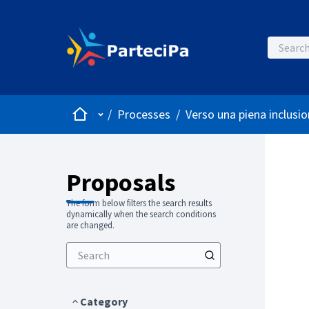
Home
Main menu
/
Processes
/
Verso una piena inclusio
Proposals
The form below filters the search results
dynamically when the search conditions
are changed.
Category