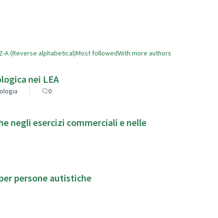
Z-A (Reverse alphabetical)
Most followed
With more authors
ologica nei LEA
cologia
0
he negli esercizi commerciali e nelle
 per persone autistiche