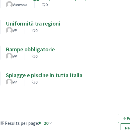
Vanessa
0
Uniformità tra regioni
VP
0
Rampe obbligatorie
VP
0
Spiagge e piscine in tutta Italia
VP
0
P
Results per page:
20
Ne