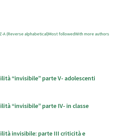
Z-A (Reverse alphabetical)
Most followed
With more authors
lità “invisibile” parte V- adolescenti
ità “invisibile” parte IV- in classe
ibile: parte III criticità e