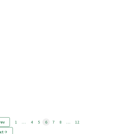
rev
1
…
4
5
6
7
8
…
12
xt