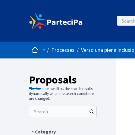
Home
Main menu
/
Processes
/
Verso una piena inclusio
Proposals
The form below filters the search results
dynamically when the search conditions
are changed.
Category