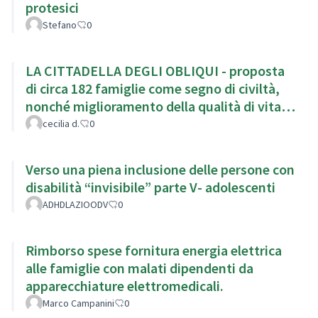
protesici
Stefano
0
LA CITTADELLA DEGLI OBLIQUI - proposta
di circa 182 famiglie come segno di civiltà,
nonché miglioramento della qualità di vita
dei disabili
cecilia d.
0
Verso una piena inclusione delle persone con
disabilità “invisibile” parte V- adolescenti
ADHDLAZIOODV
0
Rimborso spese fornitura energia elettrica
alle famiglie con malati dipendenti da
apparecchiature elettromedicali.
Marco Campanini
0