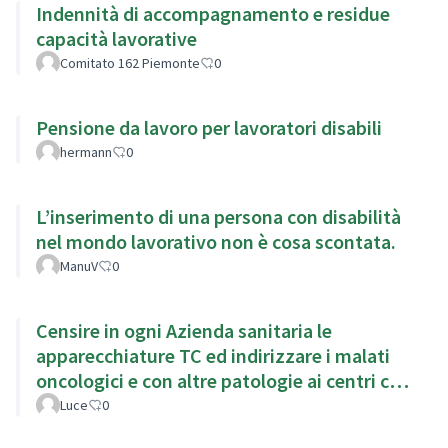
Indennità di accompagnamento e residue
capacità lavorative
Comitato 162 Piemonte
0
Pensione da lavoro per lavoratori disabili
hermann
0
L’inserimento di una persona con disabilità
nel mondo lavorativo non è cosa scontata.
ManuV
0
Censire in ogni Azienda sanitaria le
apparecchiature TC ed indirizzare i malati
oncologici e con altre patologie ai centri con
TC di ultima generazion
Luce
0