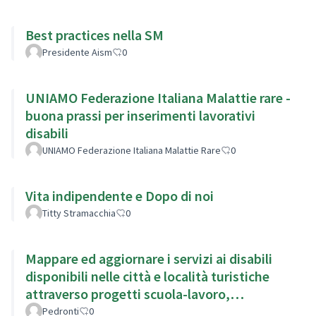
Best practices nella SM
Presidente Aism
0
UNIAMO Federazione Italiana Malattie rare -
buona prassi per inserimenti lavorativi
disabili
UNIAMO Federazione Italiana Malattie Rare
0
Vita indipendente e Dopo di noi
Titty Stramacchia
0
Mappare ed aggiornare i servizi ai disabili
disponibili nelle città e località turistiche
attraverso progetti scuola-lavoro,
integrazione ai PEBA
Pedronti
0