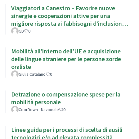
Viaggiatori a Canestro – Favorire nuove
sinergie e cooperazioni attive per una
migliore risposta ai fabbisogni d’inclusione
del territorio.
GD
0
Mobilità all’interno dell’UE e acquisizione
delle lingue straniere per le persone sorde
oraliste
Giulia Catalano
0
Detrazione o compensazione spese per la
mobilità personale
CoorDown - Nazionale
0
Linee guida per i processi di scelta di ausili
tecnologici e/o ad elevata complessità