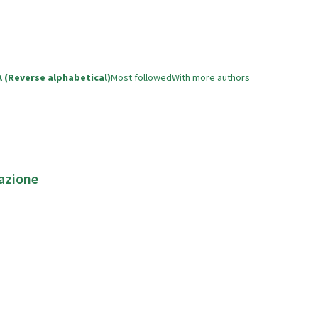
A (Reverse alphabetical)
Most followed
With more authors
zazione