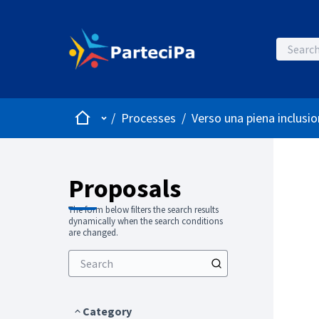
Home
Main menu
/
Processes
/
Verso una piena inclusio
Proposals
The form below filters the search results
dynamically when the search conditions
are changed.
Category