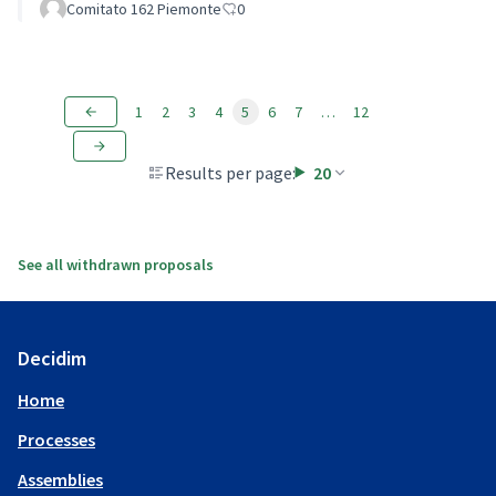
Comitato 162 Piemonte
0
1
2
3
4
5
6
7
…
12
Results per page:
20
See all withdrawn proposals
Decidim
Home
Processes
Assemblies