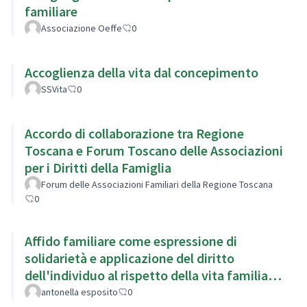
familiare
Associazione Oeffe
0
Accoglienza della vita dal concepimento
SSVita
0
Accordo di collaborazione tra Regione
Toscana e Forum Toscano delle Associazioni
per i Diritti della Famiglia
Forum delle Associazioni Familiari della Regione Toscana
0
Affido familiare come espressione di
solidarietà e applicazione del diritto
dell'individuo al rispetto della vita familiare
(art.8 Cedu)
antonella esposito
0