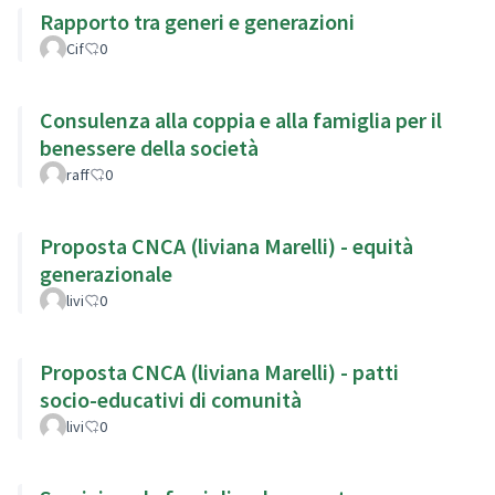
Rapporto tra generi e generazioni
Cif
0
Consulenza alla coppia e alla famiglia per il
benessere della società
raff
0
Proposta CNCA (liviana Marelli) - equità
generazionale
livi
0
Proposta CNCA (liviana Marelli) - patti
socio-educativi di comunità
livi
0