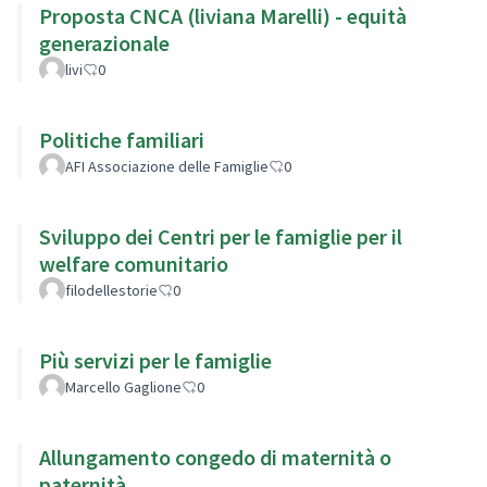
Proposta CNCA (liviana Marelli) - equità
generazionale
livi
0
Politiche familiari
AFI Associazione delle Famiglie
0
Sviluppo dei Centri per le famiglie per il
welfare comunitario
filodellestorie
0
Più servizi per le famiglie
Marcello Gaglione
0
Allungamento congedo di maternità o
paternità