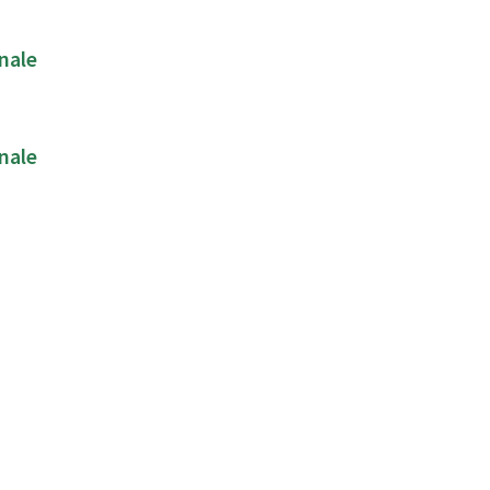
nale
nale