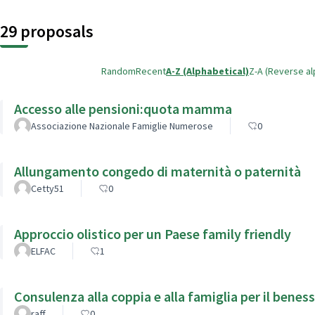
29 proposals
Random
Recent
A-Z (Alphabetical)
Z-A (Reverse al
Accesso alle pensioni:quota mamma
Associazione Nazionale Famiglie Numerose
0
Allungamento congedo di maternità o paternità
Cetty51
0
Approccio olistico per un Paese family friendly
ELFAC
1
Consulenza alla coppia e alla famiglia per il beness
raff
0