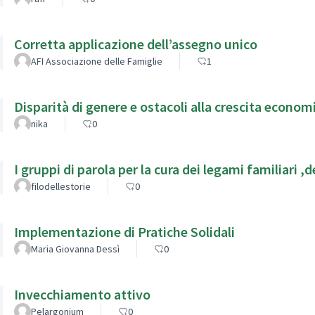
Corretta applicazione dell’assegno unico
AFI Associazione delle Famiglie
1
Disparità di genere e ostacoli alla crescita econom
nika
0
I grupp
filodellestorie
0
Implementazione di Pratiche Solidali
Maria Giovanna Dessì
0
Invecchiamento attivo
Pelargonium
0