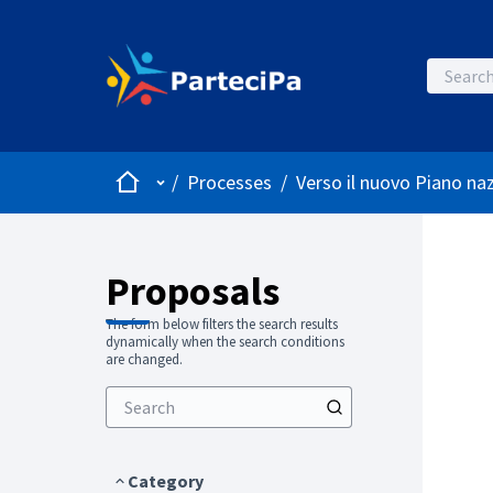
Home
Main menu
/
Processes
/
Verso il nuovo Piano naz
Proposals
The form below filters the search results
dynamically when the search conditions
are changed.
Category