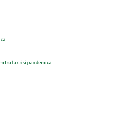
ica
i di parola per la cura dei legami familiari ,dentro la crisi pandemica