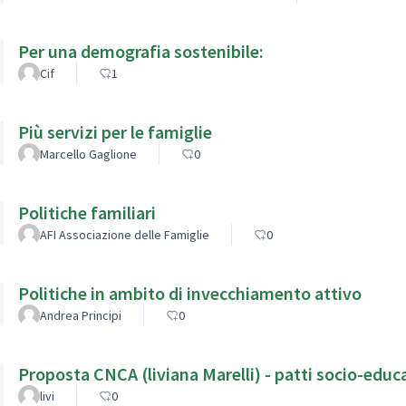
Per una demografia sostenibile:
Cif
1
Più servizi per le famiglie
Marcello Gaglione
0
Politiche familiari
AFI Associazione delle Famiglie
0
Politiche in ambito di invecchiamento attivo
Andrea Principi
0
Proposta CNCA (liviana Marelli) - 
livi
0