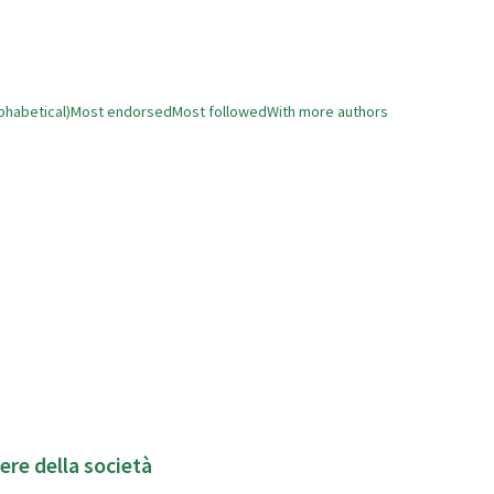
phabetical)
Most endorsed
Most followed
With more authors
ere della società