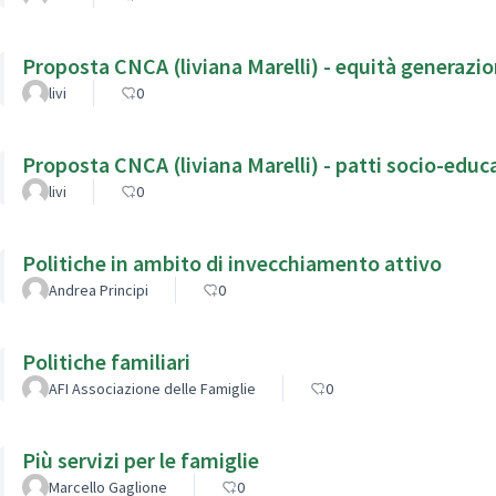
Proposta CNCA (liviana Marelli) - equità generazio
livi
0
Proposta CNCA (liviana Marelli) - 
livi
0
Politiche in ambito di invecchiamento attivo
Andrea Principi
0
Politiche familiari
AFI Associazione delle Famiglie
0
Più servizi per le famiglie
Marcello Gaglione
0