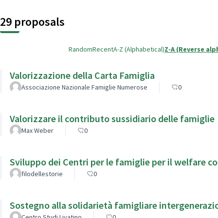
29 proposals
Random
Recent
A-Z (Alphabetical)
Z-A (Reverse alp
Valorizzazione della Carta Famiglia
Associazione Nazionale Famiglie Numerose
0
Valorizzare il contributo sussidiario delle famiglie
Max Weber
0
Sviluppo dei Centri per le famigli
filodellestorie
0
Sostegno alla solidarietà famigliare intergenerazi
Centro Studi Livatino
0