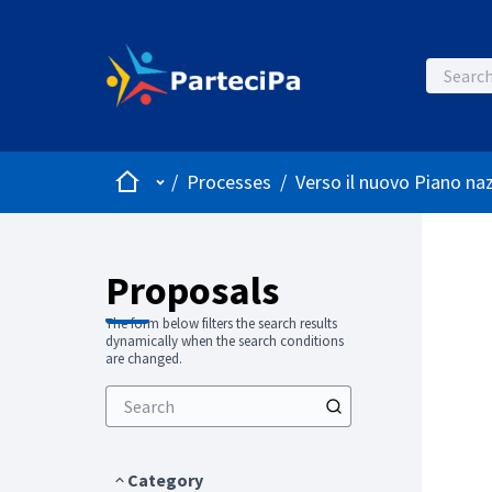
Home
Main menu
/
Processes
/
Verso il nuovo Piano naz
Proposals
The form below filters the search results
dynamically when the search conditions
are changed.
Category