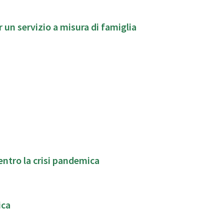
 un servizio a misura di famiglia
i di parola per la cura dei legami familiari ,dentro la crisi pandemica
ica