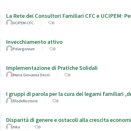
La Rete dei Consultori Familiari CFC e UCIPEM: Per
UCIPEM-CFC
0
Invecchiamento attivo
Pelargonium
0
Implementazione di Pratiche Solidali
Maria Giovanna Dessì
0
I grupp
filodellestorie
0
Disparità di genere e ostacoli alla crescita econom
nika
0