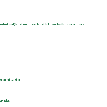
habetical)
Most endorsed
Most followed
With more authors
e per il welfare comunitario
onale