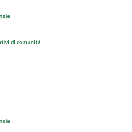
nale
patti socio-educativi di comunità
nale