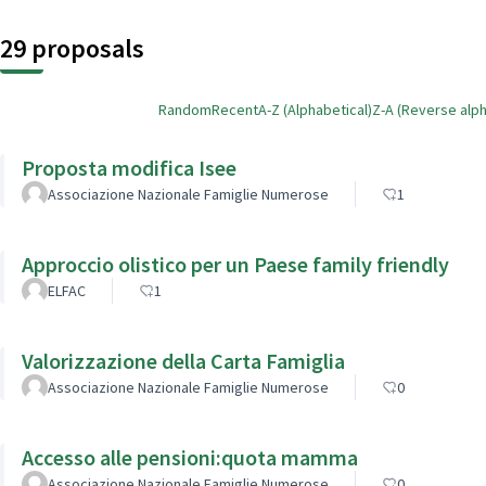
29 proposals
Random
Recent
A-Z (Alphabetical)
Z-A (Reverse alph
Proposta modifica Isee
Associazione Nazionale Famiglie Numerose
1
Approccio olistico per un Paese family friendly
ELFAC
1
Valorizzazione della Carta Famiglia
Associazione Nazionale Famiglie Numerose
0
Accesso alle pensioni:quota mamma
Associazione Nazionale Famiglie Numerose
0