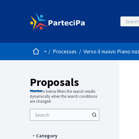
Home
Main menu
/
Processes
/
Verso il nuovo Piano naz
Proposals
The form below filters the search results
dynamically when the search conditions
are changed.
Category