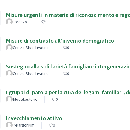
Misure urgenti in materia di riconoscimento e re
Lorenzo
0
Misure di contrasto all'inverno demografico
Centro Studi Livatino
0
Sostegno alla solidarietà famigliare intergenerazi
Centro Studi Livatino
0
I grupp
filodellestorie
0
Invecchiamento attivo
Pelargonium
0