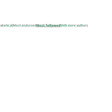
abetical)
Most endorsed
Most followed
With more authors