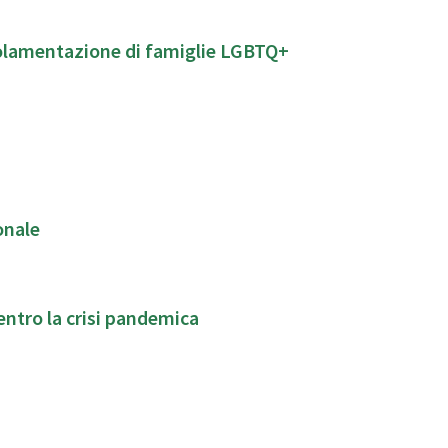
golamentazione di famiglie LGBTQ+
onale
i di parola per la cura dei legami familiari ,dentro la crisi pandemica