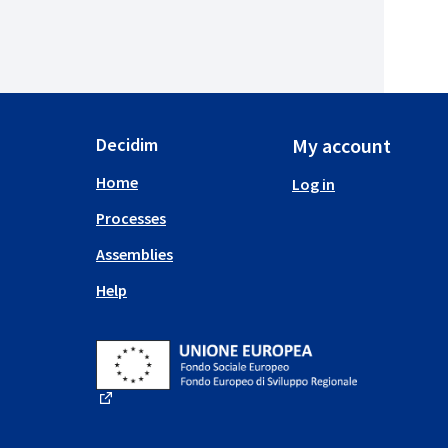
Decidim
My account
Home
Log in
Processes
Assemblies
Help
(External link)