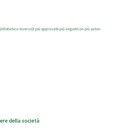
(Alfabetico inverso)
I più approvati
I più seguiti
Con più autori
ere della società