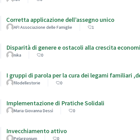
Corretta applicazione dell’assegno unico
AFI Associazione delle Famiglie
1
Disparità di genere e ostacoli alla crescita econom
nika
0
I grupp
filodellestorie
0
Implementazione di Pratiche Solidali
Maria Giovanna Dessì
0
Invecchiamento attivo
Pelargonium
0