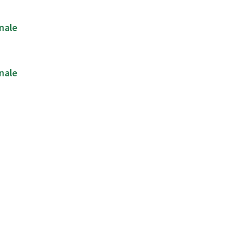
nale
nale