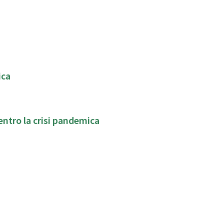
ica
i di parola per la cura dei legami familiari ,dentro la crisi pandemica