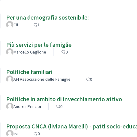
Per una demografia sostenibile:
Cif
1
Più servizi per le famiglie
Marcello Gaglione
0
Politiche familiari
AFI Associazione delle Famiglie
0
Politiche in ambito di invecchiamento attivo
Andrea Principi
0
Proposta CNCA (liviana Marelli) - 
livi
0