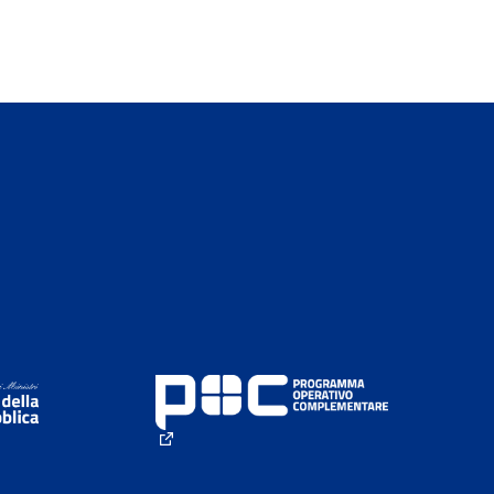
rno)
(Collegamento esterno)