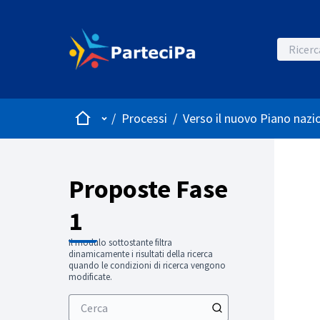
Home
Menù principale
/
Processi
/
Verso il nuovo Piano nazio
Proposte Fase
1
Il modulo sottostante filtra
dinamicamente i risultati della ricerca
quando le condizioni di ricerca vengono
modificate.