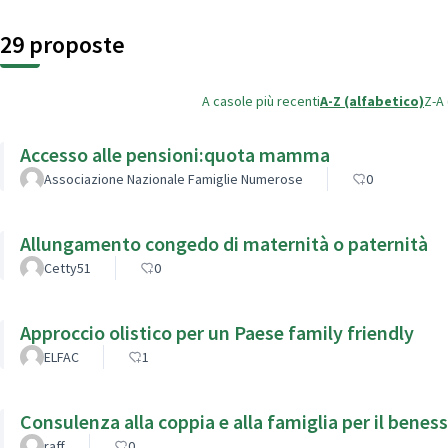
29 proposte
A caso
le più recenti
A-Z (alfabetico)
Z-A 
Accesso alle pensioni:quota mamma
Associazione Nazionale Famiglie Numerose
0
Allungamento congedo di maternità o paternità
Cetty51
0
Approccio olistico per un Paese family friendly
ELFAC
1
Consulenza alla coppia e alla famiglia per il beness
raff
0