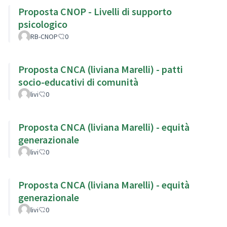
Proposta CNOP - Livelli di supporto
psicologico
RB-CNOP
0
Proposta CNCA (liviana Marelli) - patti
socio-educativi di comunità
livi
0
Proposta CNCA (liviana Marelli) - equità
generazionale
livi
0
Proposta CNCA (liviana Marelli) - equità
generazionale
livi
0