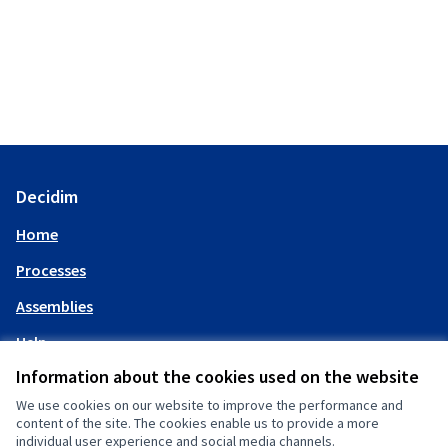
Decidim
Home
Processes
Assemblies
Help
Information about the cookies used on the website
My account
We use cookies on our website to improve the performance and
content of the site. The cookies enable us to provide a more
individual user experience and social media channels.
Log in