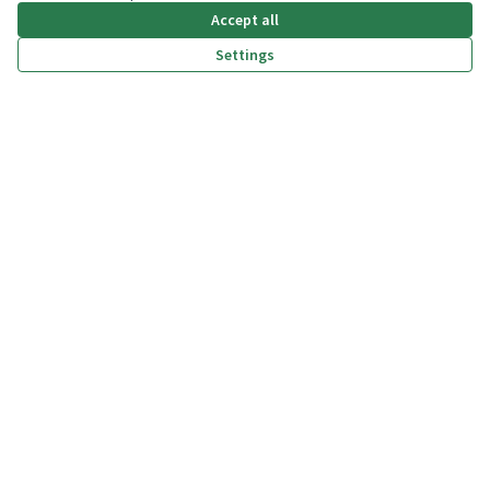
Accept all
Settings
(External link)
(External link)
(External link)
(External link)
Privacy policy
Dichiarazione di accessibilità
Terms and Conditions