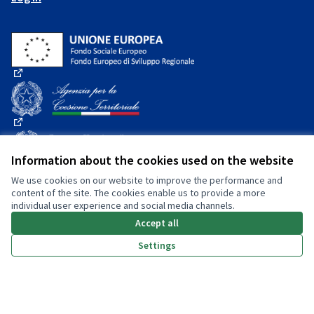
(External link)
(External link)
Information about the cookies used on the website
We use cookies on our website to improve the performance and
(External link)
content of the site. The cookies enable us to provide a more
individual user experience and social media channels.
Accept all
(External link)
Settings
Privacy policy
Dichiarazione di accessibilità
Terms and Conditions