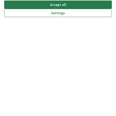
Accept all
Settings
(External link)
(External link)
(External link)
(External link)
Privacy policy
Dichiarazione di accessibilità
Terms and Conditions