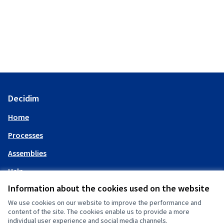
Decidim
Home
Processes
Assemblies
Help
Information about the cookies used on the website
My account
We use cookies on our website to improve the performance and
content of the site. The cookies enable us to provide a more
individual user experience and social media channels.
Log in