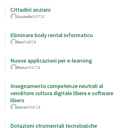
Cittadini anziani
Graziella
7
3
Eliminare body rental informatico
Neo
0
3
Nuove applicazioni per e-learning
MarLis
1
3
Insegnamento competenze neutrali al
venditore cultura digitale libera e software
libero
amreo
1
3
Dotazioni strumentali tecnologiche