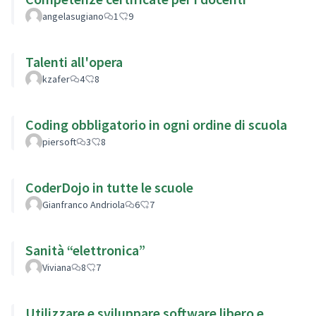
angelasugiano
1
9
Talenti all'opera
kzafer
4
8
Coding obbligatorio in ogni ordine di scuola
piersoft
3
8
CoderDojo in tutte le scuole
Gianfranco Andriola
6
7
Sanità “elettronica”
Viviana
8
7
Utilizzare e sviluppare software libero e