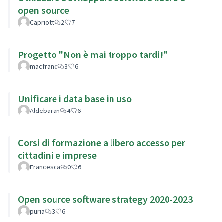
open source
Capriott
2
7
Progetto "Non è mai troppo tardi!"
macfranc
3
6
Unificare i data base in uso
Aldebaran
4
6
Corsi di formazione a libero accesso per
cittadini e imprese
Francesca
0
6
Open source software strategy 2020-2023
puria
3
6