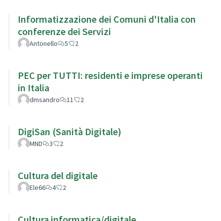
Informatizzazione dei Comuni d'Italia con
conferenze dei Servizi
Antonello
5
2
PEC per TUTTI: residenti e imprese operanti
in Italia
dmsandro
11
2
DigiSan (Sanità Digitale)
MND
3
2
Cultura del digitale
Ele66
4
2
Cultura informatica/digitale