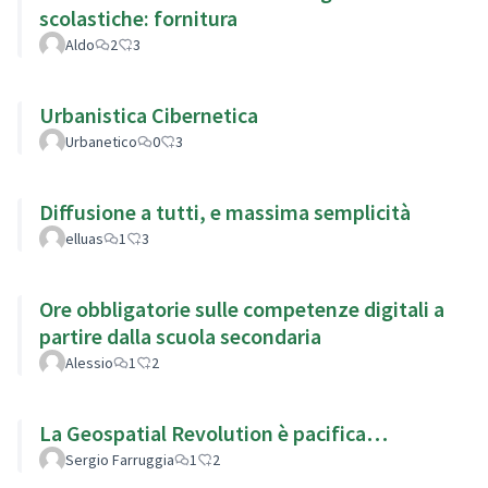
scolastiche: fornitura
Aldo
2
3
Urbanistica Cibernetica
Urbanetico
0
3
Diffusione a tutti, e massima semplicità
elluas
1
3
Ore obbligatorie sulle competenze digitali a
partire dalla scuola secondaria
Alessio
1
2
La Geospatial Revolution è pacifica…
Sergio Farruggia
1
2