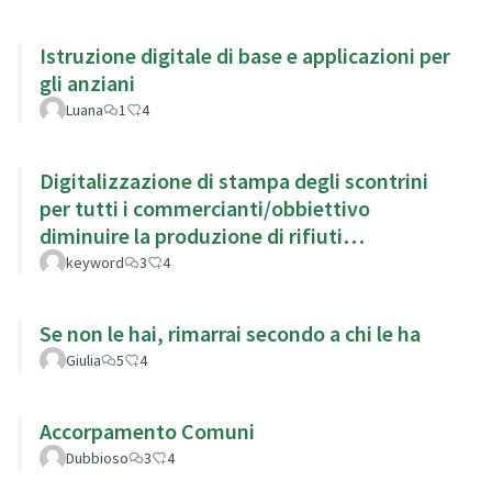
Istruzione digitale di base e applicazioni per
gli anziani
Luana
1
4
Digitalizzazione di stampa degli scontrini
per tutti i commercianti/obbiettivo
diminuire la produzione di rifiuti
migliorando l'impatto ambientale
keyword
3
4
Se non le hai, rimarrai secondo a chi le ha
Giulia
5
4
Accorpamento Comuni
Dubbioso
3
4