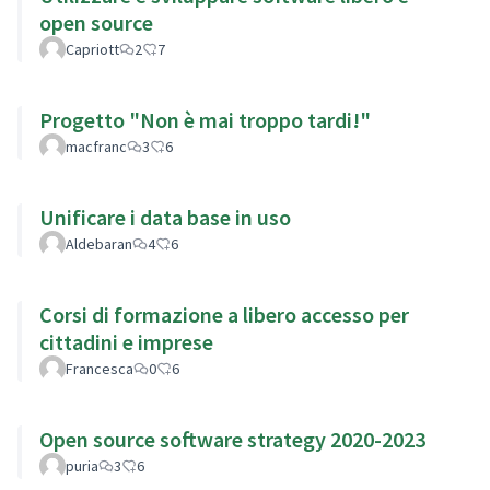
open source
Capriott
2
7
Progetto "Non è mai troppo tardi!"
macfranc
3
6
Unificare i data base in uso
Aldebaran
4
6
Corsi di formazione a libero accesso per
cittadini e imprese
Francesca
0
6
Open source software strategy 2020-2023
puria
3
6