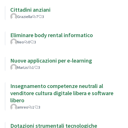
Cittadini anziani
Graziella
7
3
Eliminare body rental informatico
Neo
0
3
Nuove applicazioni per e-learning
MarLis
1
3
Insegnamento competenze neutrali al
venditore cultura digitale libera e software
libero
amreo
1
3
Dotazioni strumentali tecnologiche