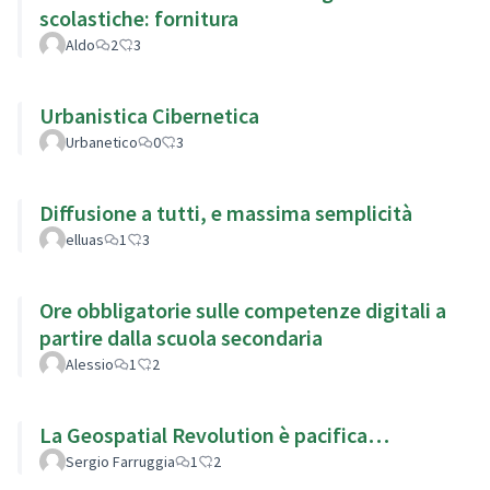
scolastiche: fornitura
Aldo
2
3
Urbanistica Cibernetica
Urbanetico
0
3
Diffusione a tutti, e massima semplicità
elluas
1
3
Ore obbligatorie sulle competenze digitali a
partire dalla scuola secondaria
Alessio
1
2
La Geospatial Revolution è pacifica…
Sergio Farruggia
1
2