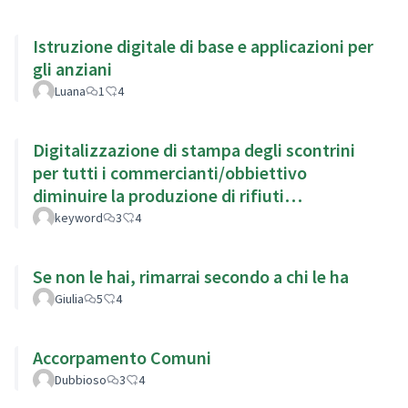
Istruzione digitale di base e applicazioni per
gli anziani
Luana
1
4
Digitalizzazione di stampa degli scontrini
per tutti i commercianti/obbiettivo
diminuire la produzione di rifiuti
migliorando l'impatto ambientale
keyword
3
4
Se non le hai, rimarrai secondo a chi le ha
Giulia
5
4
Accorpamento Comuni
Dubbioso
3
4