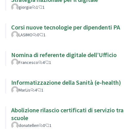
giorgia
1
1
Corsi nuove tecnologie per dipendenti PA
LASIMO
0
1
Nomina di referente digitale dell’Ufficio
Francesco
4
1
Informatizzazione della Sanità (e-health)
MarLis
4
1
Abolizione rilascio certificati di servizio tra
scuole
donatellen
0
1