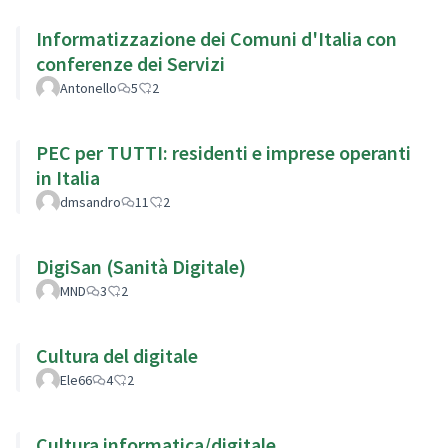
Informatizzazione dei Comuni d'Italia con
conferenze dei Servizi
Antonello
5
2
PEC per TUTTI: residenti e imprese operanti
in Italia
dmsandro
11
2
DigiSan (Sanità Digitale)
MND
3
2
Cultura del digitale
Ele66
4
2
Cultura informatica/digitale