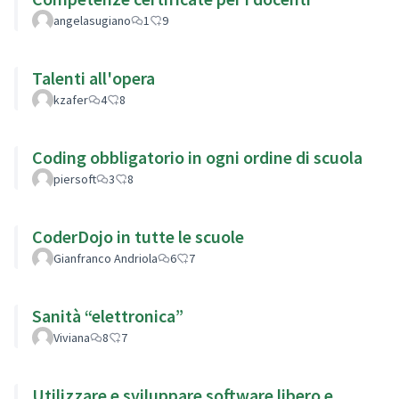
angelasugiano
1
9
Talenti all'opera
kzafer
4
8
Coding obbligatorio in ogni ordine di scuola
piersoft
3
8
CoderDojo in tutte le scuole
Gianfranco Andriola
6
7
Sanità “elettronica”
Viviana
8
7
Utilizzare e sviluppare software libero e