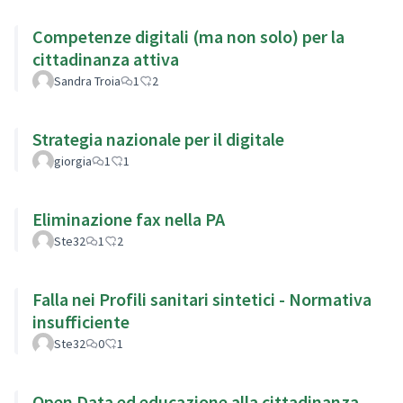
Competenze digitali (ma non solo) per la
cittadinanza attiva
Sandra Troia
1
2
Strategia nazionale per il digitale
giorgia
1
1
Eliminazione fax nella PA
Ste32
1
2
Falla nei Profili sanitari sintetici - Normativa
insufficiente
Ste32
0
1
Open Data ed educazione alla cittadinanza