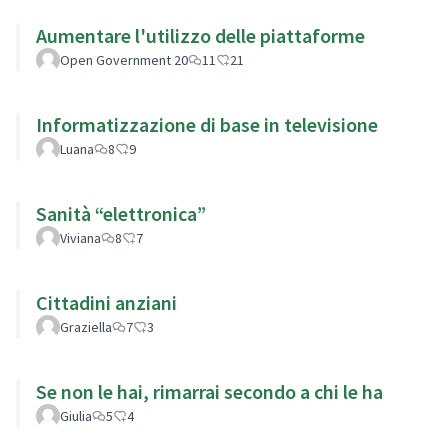
Aumentare l'utilizzo delle piattaforme
Open Government 20
11
21
Informatizzazione di base in televisione
Luana
8
9
Sanità “elettronica”
Viviana
8
7
Cittadini anziani
Graziella
7
3
Se non le hai, rimarrai secondo a chi le ha
Giulia
5
4