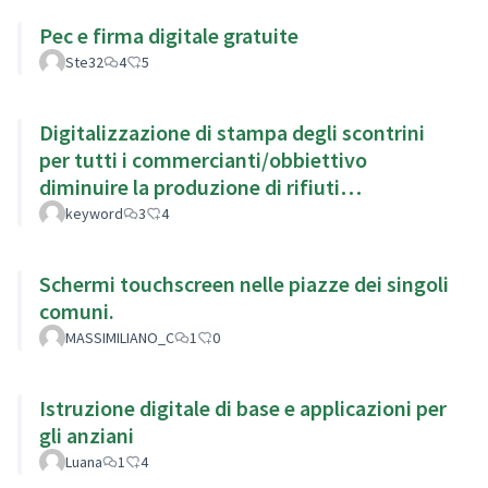
Pec e firma digitale gratuite
Ste32
4
5
Digitalizzazione di stampa degli scontrini
per tutti i commercianti/obbiettivo
diminuire la produzione di rifiuti
migliorando l'impatto ambientale
keyword
3
4
Schermi touchscreen nelle piazze dei singoli
comuni.
MASSIMILIANO_C
1
0
Istruzione digitale di base e applicazioni per
gli anziani
Luana
1
4