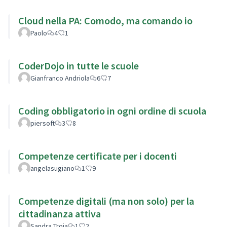
Cloud nella PA: Comodo, ma comando io
Paolo
4
1
CoderDojo in tutte le scuole
Gianfranco Andriola
6
7
Coding obbligatorio in ogni ordine di scuola
piersoft
3
8
Competenze certificate per i docenti
angelasugiano
1
9
Competenze digitali (ma non solo) per la
cittadinanza attiva
Sandra Troia
1
2