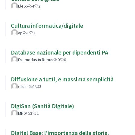
Ele66
4
2
Cultura informatica/digitale
ap
1
2
Database nazionale per dipendenti PA
Est modus in Rebus
0
0
Diffusione a tutti, e massima semplicità
elluas
1
3
DigiSan (Sanità Digitale)
MND
3
2
Digital Base: l'importanza della storia.