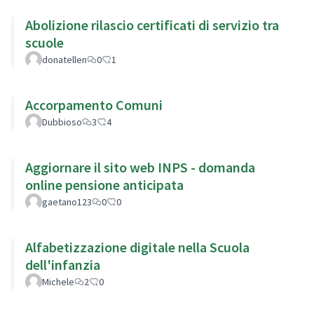
Abolizione rilascio certificati di servizio tra
scuole
donatellen
0
1
Accorpamento Comuni
Dubbioso
3
4
Aggiornare il sito web INPS - domanda
online pensione anticipata
gaetano123
0
0
Alfabetizzazione digitale nella Scuola
dell'infanzia
Michele
2
0