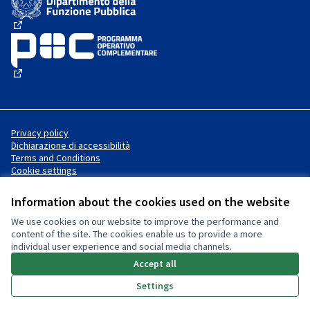
(External link)
(External link)
Privacy policy
Dichiarazione di accessibilità
Terms and Conditions
Cookie settings
Information about the cookies used on the website
We use cookies on our website to improve the performance and
Website made with
free software
Creative Commons License
(External link)
content of the site. The cookies enable us to provide a more
.
individual user experience and social media channels.
(External link)
(External link)
Accept all
Settings