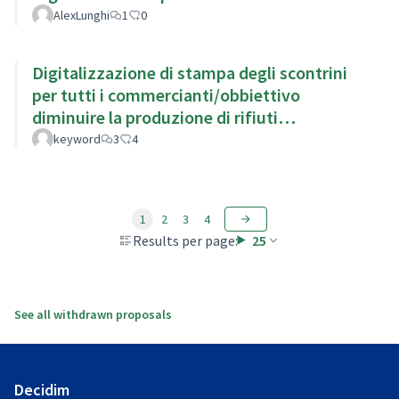
AlexLunghi
1
0
Digitalizzazione di stampa degli scontrini
per tutti i commercianti/obbiettivo
diminuire la produzione di rifiuti
migliorando l'impatto ambientale
keyword
3
4
1
2
3
4
Results per page:
25
See all withdrawn proposals
Decidim