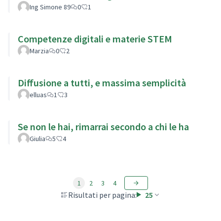
Ing Simone 89
0
1
Competenze digitali e materie STEM
Marzia
0
2
Diffusione a tutti, e massima semplicità
elluas
1
3
Se non le hai, rimarrai secondo a chi le ha
Giulia
5
4
1
2
3
4
Risultati per pagina:
25