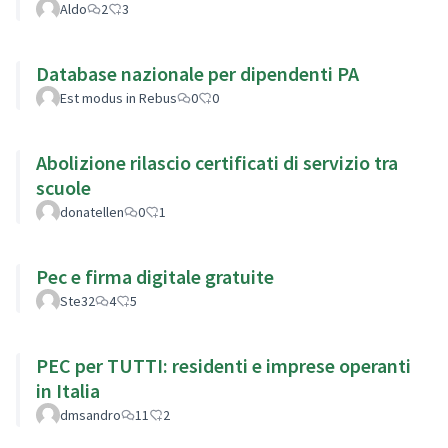
Aldo
2
3
Database nazionale per dipendenti PA
Est modus in Rebus
0
0
Abolizione rilascio certificati di servizio tra
scuole
donatellen
0
1
Pec e firma digitale gratuite
Ste32
4
5
PEC per TUTTI: residenti e imprese operanti
in Italia
dmsandro
11
2