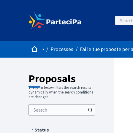
Home
Main menu
/
Processes
/
Fai le tue proposte per 
Proposals
The form below filters the search results
dynamically when the search conditions
are changed.
Status