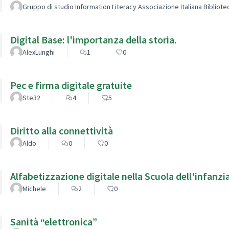
Gruppo di studio Information Literacy Associazione Italiana Bibliot
Digital Base: l'importanza della storia.
AlexLunghi
1
0
Pec e firma digitale gratuite
Ste32
4
5
Diritto alla connettività
Aldo
0
0
Alfabetizzazione digitale nella Scuola dell'infanzi
Michele
2
0
Sanità “elettronica”