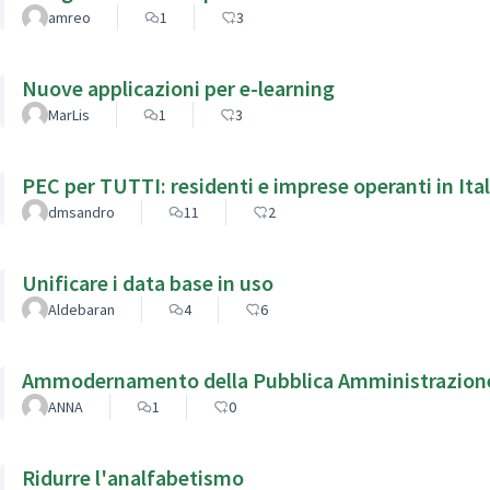
amreo
1
3
Nuove applicazioni per e-learning
MarLis
1
3
PEC per TUTTI: residenti e imprese operanti in Ital
dmsandro
11
2
Unificare i data base in uso
Aldebaran
4
6
Ammodernamento della Pubblica Amministrazion
ANNA
1
0
Ridurre l'analfabetismo