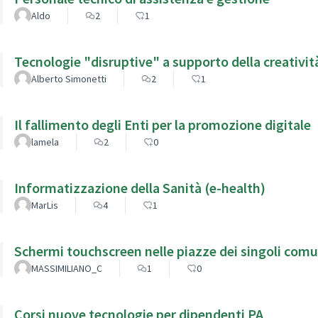
Aldo
2
1
Tecnologie "disruptive" a supporto della creativit
Alberto Simonetti
2
1
Il fallimento degli Enti per la promozione digitale
lamela
2
0
Informatizzazione della Sanità (e-health)
MarLis
4
1
Schermi touchscreen nelle piazze dei singoli comu
MASSIMILIANO_C
1
0
Corsi nuove tecnologie per dipendenti PA