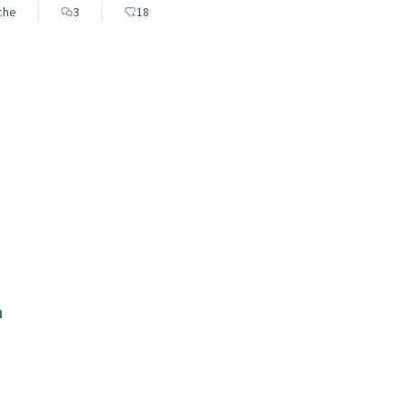
eche
3
18
a