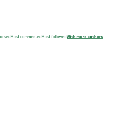
dorsed
Most commented
Most followed
With more authors