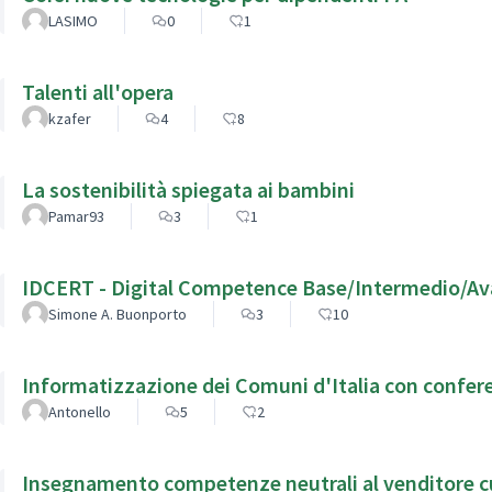
LASIMO
0
1
Talenti all'opera
kzafer
4
8
La sostenibilità spiegata ai bambini
Pamar93
3
1
IDCERT - Digital Competence Base/Intermedio/A
Simone A. Buonporto
3
10
Informatizzazione dei Comuni d'Italia con confere
Antonello
5
2
Insegnamento competenze neutrali al venditore cult