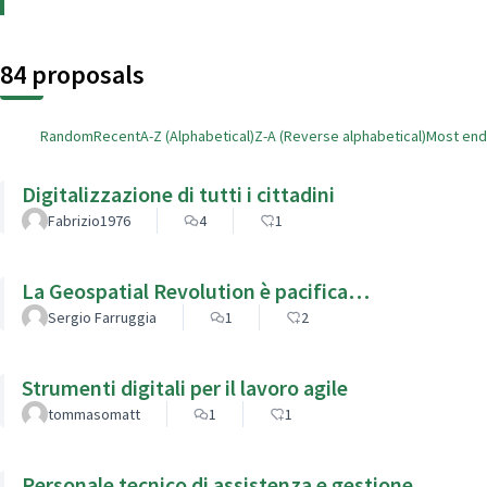
84 proposals
Random
Recent
A-Z (Alphabetical)
Z-A (Reverse alphabetical)
Most en
Digitalizzazione di tutti i cittadini
Fabrizio1976
4
1
La Geospatial Revolution è pacifica…
Sergio Farruggia
1
2
Strumenti digitali per il lavoro agile
tommasomatt
1
1
Personale tecnico di assistenza e gestione