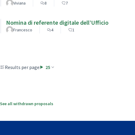
Viviana
8
7
Nomina di referente digitale dell’Ufficio
Francesco
4
1
Results per page:
25
See all withdrawn proposals