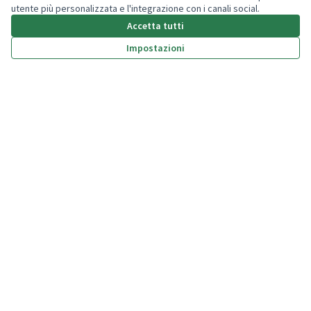
Accedi
utente più personalizzata e l'integrazione con i canali social.
Accetta tutti
Impostazioni
(Collegamento esterno)
(Collegamento esterno)
(Collegamento esterno)
(Collegamento esterno)
Privacy policy
Dichiarazione di accessibilità
Termini e condizioni