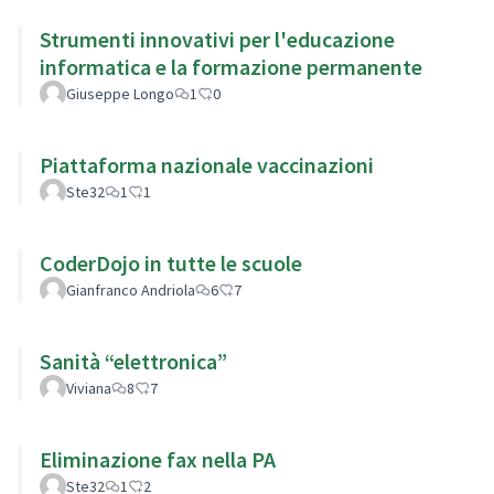
Strumenti innovativi per l'educazione
informatica e la formazione permanente
Giuseppe Longo
1
0
Piattaforma nazionale vaccinazioni
Ste32
1
1
CoderDojo in tutte le scuole
Gianfranco Andriola
6
7
Sanità “elettronica”
Viviana
8
7
Eliminazione fax nella PA
Ste32
1
2