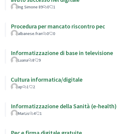
Ing Simone 89
0
1
Procedura per mancato riscontro pec
albanese.fran
0
0
Informatizzazione di base in televisione
Luana
8
9
Cultura informatica/digitale
ap
1
2
Informatizzazione della Sanità (e-health)
MarLis
4
1
Pec e firma digitale gratuite