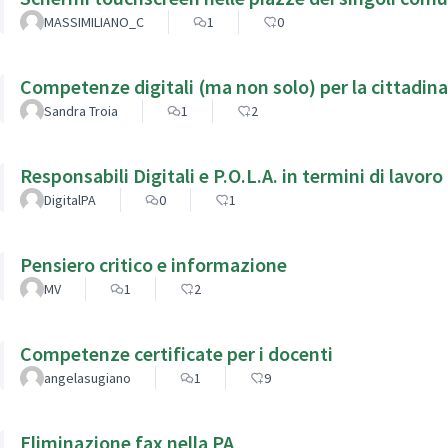
MASSIMILIANO_C
1
0
Competenze digitali (ma non solo) per la cittadin
Sandra Troia
1
2
Responsabili Digitali e P.O.L.A. in termini di lavoro
DigitalPA
0
1
Pensiero critico e informazione
MV
1
2
Competenze certificate per i docenti
angelasugiano
1
9
Eliminazione fax nella PA