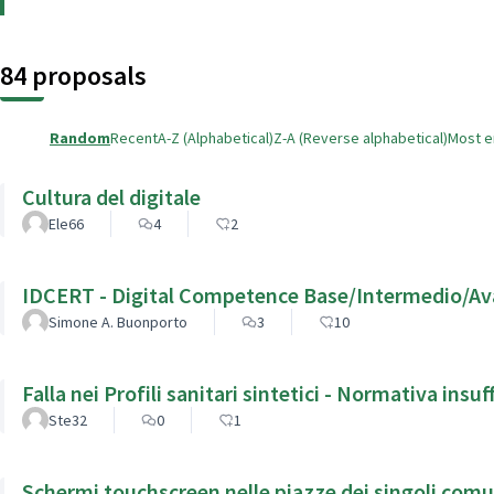
84 proposals
Random
Recent
A-Z (Alphabetical)
Z-A (Reverse alphabetical)
Most 
Cultura del digitale
Ele66
4
2
IDCERT - Digital Competence Base/Intermedio/A
Simone A. Buonporto
3
10
Falla nei Profili sanitari sintetici - Normativa insuf
Ste32
0
1
Schermi touchscreen nelle piazze dei singoli comu