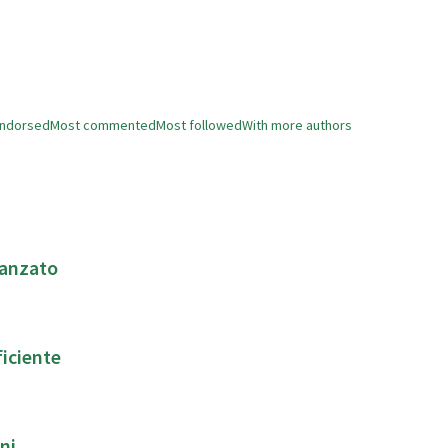
endorsed
Most commented
Most followed
With more authors
vanzato
ficiente
ni.