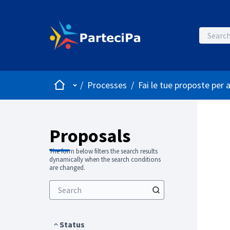
Home
Main menu
/
Processes
/
Fai le tue proposte per 
Proposals
The form below filters the search results
dynamically when the search conditions
are changed.
Status