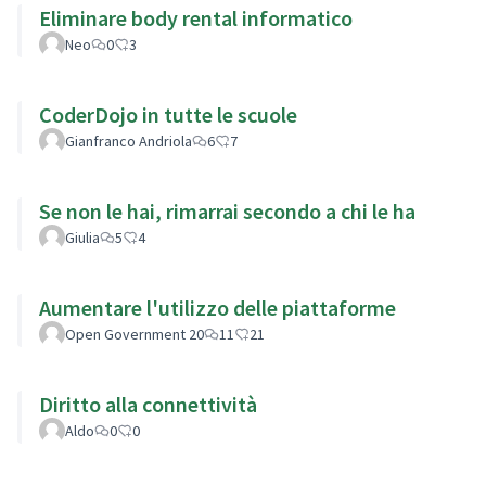
Eliminare body rental informatico
Neo
0
3
CoderDojo in tutte le scuole
Gianfranco Andriola
6
7
Se non le hai, rimarrai secondo a chi le ha
Giulia
5
4
Aumentare l'utilizzo delle piattaforme
Open Government 20
11
21
Diritto alla connettività
Aldo
0
0