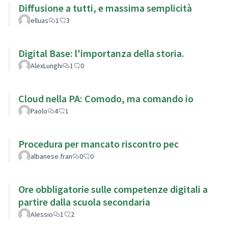
Diffusione a tutti, e massima semplicità
elluas
1
3
Digital Base: l'importanza della storia.
AlexLunghi
1
0
Cloud nella PA: Comodo, ma comando io
Paolo
4
1
Procedura per mancato riscontro pec
albanese.fran
0
0
Ore obbligatorie sulle competenze digitali a
partire dalla scuola secondaria
Alessio
1
2