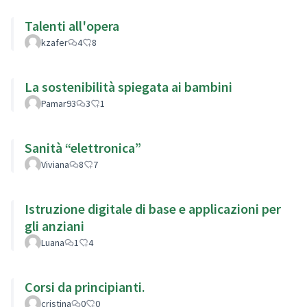
Talenti all'opera
kzafer
4
8
La sostenibilità spiegata ai bambini
Pamar93
3
1
Sanità “elettronica”
Viviana
8
7
Istruzione digitale di base e applicazioni per
gli anziani
Luana
1
4
Corsi da principianti.
cristina
0
0