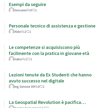
Esempi da seguire
Giovanni
0
1
Personale tecnico di assistenza e gestione
Aldo
2
1
Le competenze si acquisiscono più
facilmente con la pratica in giovane età
nakis
2
1
Lezioni tenute da Ex Studenti che hanno
avuto successo nel digitale
Ing Simone 89
0
1
La Geospatial Revolution è pacifica…
Sergio Farruggia
1
2