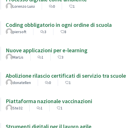
Lorenzo Luisi
0
1
Coding obbligatorio in ogni ordine di scuola
piersoft
3
8
Nuove applicazioni per e-learning
MarLis
1
3
Abolizione rilascio certificati di servizio tra scuole
donatellen
0
1
Piattaforma nazionale vaccinazioni
Ste32
1
1
Strumenti digitali per il lavoro agile