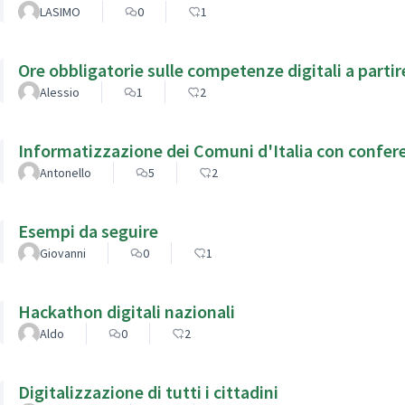
LASIMO
0
1
Ore obbligatorie sulle competenze digitali a partir
Alessio
1
2
Informatizzazione dei Comuni d'Italia con confere
Antonello
5
2
Esempi da seguire
Giovanni
0
1
Hackathon digitali nazionali
Aldo
0
2
Digitalizzazione di tutti i cittadini