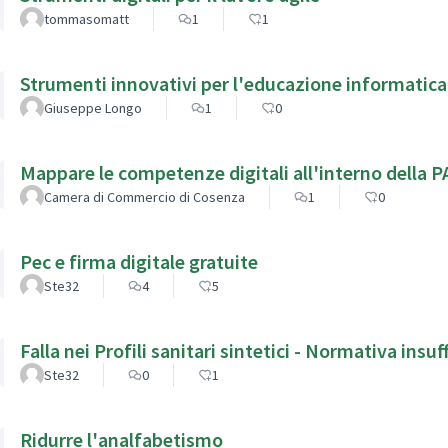
tommasomatt
1
1
Strumenti innovativi per l'educazione informatic
Giuseppe Longo
1
0
Mappare le competenze digitali all'interno della P
Camera di Commercio di Cosenza
1
0
Pec e firma digitale gratuite
Ste32
4
5
Falla nei Profili sanitari sintetici - Normativa insuf
Ste32
0
1
Ridurre l'analfabetismo