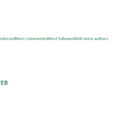
endorsed
Most commented
Most followed
With more authors
 WEB