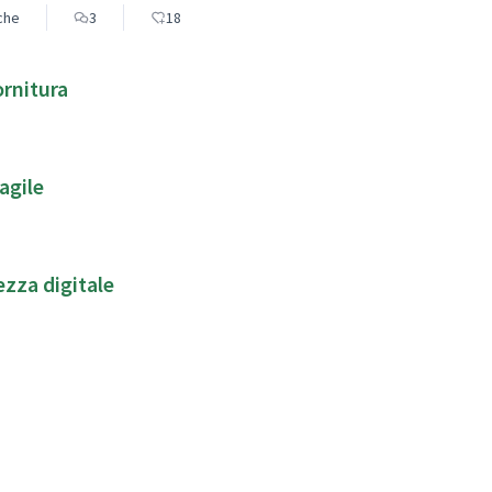
eche
3
18
ornitura
 agile
zza digitale