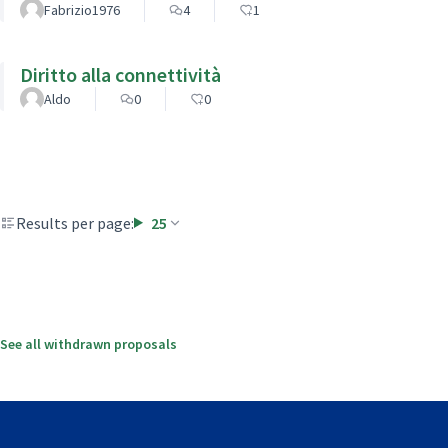
Fabrizio1976
4
1
Diritto alla connettività
Aldo
0
0
Results per page:
25
See all withdrawn proposals