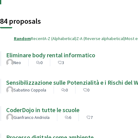
84 proposals
Random
Recent
A-Z (Alphabetical)
Z-A (Reverse alphabetical)
Most 
Eliminare body rental informatico
Neo
0
3
Sensibilizzazione sulle Potenzialità e i Rischi del
Sabatino Coppola
0
0
CoderDojo in tutte le scuole
Gianfranco Andriola
6
7
Processo digitale come ambiente