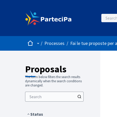
Home
Main menu
/
Processes
/
Fai le tue proposte per 
Proposals
The form below filters the search results
dynamically when the search conditions
are changed.
Status