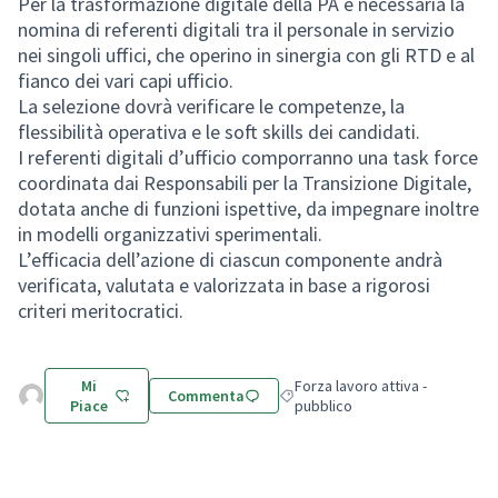
Per la trasformazione digitale della PA è necessaria la
nomina di referenti digitali tra il personale in servizio
nei singoli uffici, che operino in sinergia con gli RTD e al
fianco dei vari capi ufficio.
La selezione dovrà verificare le competenze, la
flessibilità operativa e le soft skills dei candidati.
I referenti digitali d’ufficio comporranno una task force
coordinata dai Responsabili per la Transizione Digitale,
dotata anche di funzioni ispettive, da impegnare inoltre
in modelli organizzativi sperimentali.
L’efficacia dell’azione di ciascun componente andrà
verificata, valutata e valorizzata in base a rigorosi
criteri meritocratici.
Mi
Forza lavoro attiva -
Commenta
Filtra i risultati per categoria: Fo
Piace
pubblico