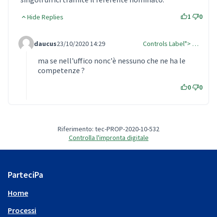
1
0
Hide Replies
daucus
23/10/2020 14:29
Controls Label"> …
Comment Label Reply
ma se nell'uffico nonc'è nessuno che ne ha le
competenze ?
0
0
Riferimento: tec-PROP-2020-10-532
Controlla l'impronta digitale
ParteciPa
Home
Processi