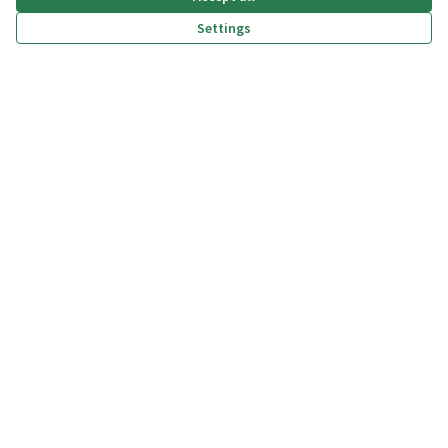
Settings
(External link)
(External link)
(External link)
(External link)
Privacy policy
Dichiarazione di accessibilità
Terms and Conditions
Cookie settings