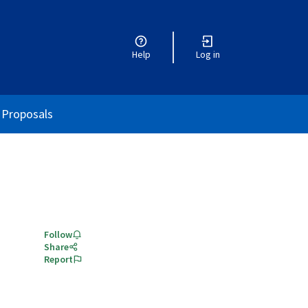
Help
Log in
r menu
Proposals
Follow
Share
Report