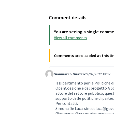
Comment details
You are seeing a single comm
View all comments
Comments are disabled at this ti
Gianmarco Guazzo
24/02/2022 18:37
Comment 612
Il Dipartimento per le Politiche di
OpenCoesione e del progetto A Scu
attore del settore pubblico, ques
supporto delle politiche di parte
Per contatti:
Simona De Luca: sim.deluca@gove
Gianmarco Guazzo: gianmarco.g