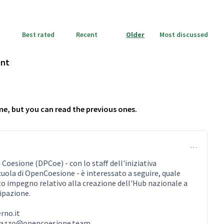
Best rated
Recent
Older
Most discussed
ent
me, but you can read the previous ones.
…
 Coesione (DPCoe) - con lo staff dell'iniziativa
ola di OpenCoesione - è interessato a seguire, quale
to impegno relativo alla creazione dell'Hub nazionale a
cipazione.
rno.it
uazzo@opencoesione.team