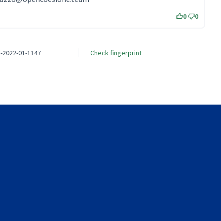
0
0
-2022-01-1147
Check fingerprint