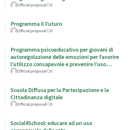
Official proposal
0
Programma il Futuro
Official proposal
0
Programma psicoeducativo per giovani di
autoregolazione delle emozioni per favorire
l’utilizzo consapevole e prevenire l’uso
problematico di Internet
Official proposal
0
Scuola Diffusa per la Partecipazione e la
Cittadinanza digitale
Official proposal
0
Social4School: educare ad un uso