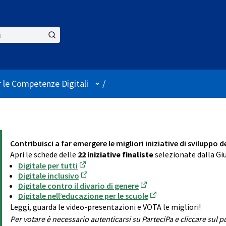
User menu
 le Competenze Digitali
/
Contribuisci a far emergere le migliori iniziative di sviluppo 
Apri le schede delle
22 iniziative finaliste
selezionate dalla Giu
Digitale per tutti
(Opens in new tab)
Digitale inclusivo
(Opens in new tab)
Digitale contro il divario di genere
(Opens in new tab)
Digitale nell’educazione per le scuole
(Opens in new tab)
Leggi, guarda le video-presentazioni e VOTA le migliori!
Per votare è necessario autenticarsi su ParteciPa e cliccare sul 