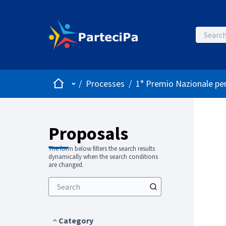
Home
Main menu
/
Processes
/
1° Premio Nazionale per
Proposals
The form below filters the search results
dynamically when the search conditions
are changed.
Category