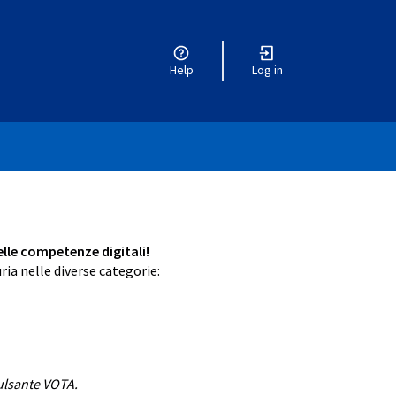
Help
Log in
delle competenze digitali!
ria nelle diverse categorie:
pulsante VOTA.