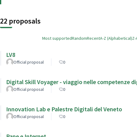
22 proposals
Most supported
Random
Recent
A-Z (Alphabetical)
Z-
LV8
Official proposal
0
Digital Skill Voyager - viaggio nelle competenze dig
Official proposal
0
Innovation Lab e Palestre Digitali del Veneto
Official proposal
0
Pane e Internet