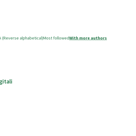
A (Reverse alphabetical)
Most followed
With more authors
itali