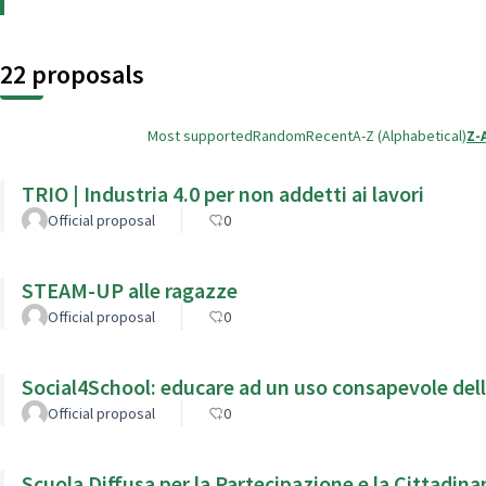
22 proposals
Most supported
Random
Recent
A-Z (Alphabetical)
Z-
TRIO | Industria 4.0 per non addetti ai lavori
Official proposal
0
STEAM-UP alle ragazze
Official proposal
0
Social4School: educare ad un uso consapevole dell
Official proposal
0
Scuola Diffusa per la Partecipazione e la Cittadina