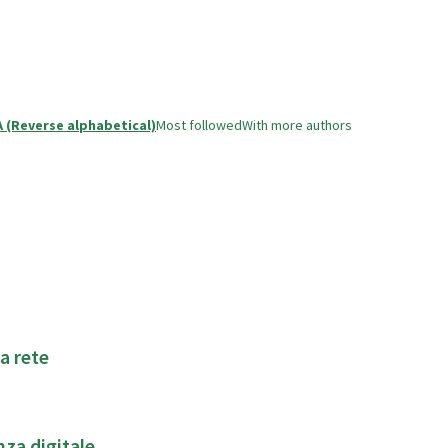
A (Reverse alphabetical)
Most followed
With more authors
a rete
nza digitale