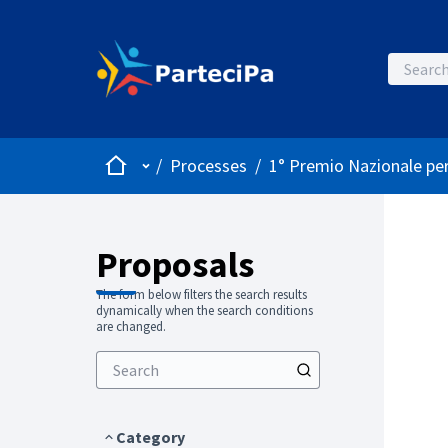
Home
Main menu
/
Processes
/
1° Premio Nazionale per
Proposals
The form below filters the search results
dynamically when the search conditions
are changed.
Category