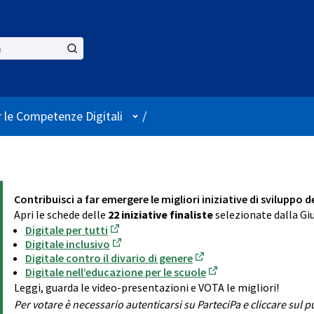
User menu
 le Competenze Digitali
/
Contribuisci a far emergere le migliori iniziative di sviluppo 
Apri le schede delle
22 iniziative finaliste
selezionate dalla Giu
Digitale per tutti
(Opens in new tab)
Digitale inclusivo
(Opens in new tab)
Digitale contro il divario di genere
(Opens in new tab)
Digitale nell’educazione per le scuole
(Opens in new tab)
Leggi, guarda le video-presentazioni e VOTA le migliori!
Per votare è necessario autenticarsi su ParteciPa e cliccare sul 