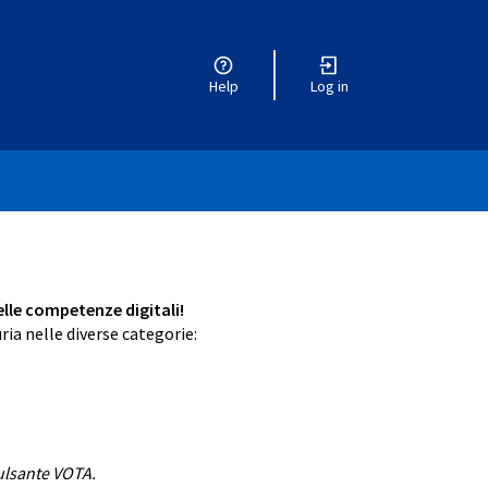
Help
Log in
delle competenze digitali!
ria nelle diverse categorie:
pulsante VOTA.