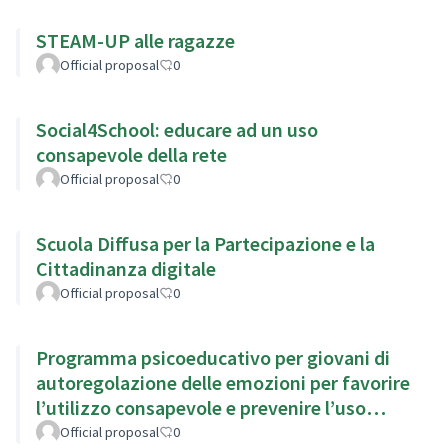
STEAM-UP alle ragazze
Official proposal
0
Social4School: educare ad un uso
consapevole della rete
Official proposal
0
Scuola Diffusa per la Partecipazione e la
Cittadinanza digitale
Official proposal
0
Programma psicoeducativo per giovani di
autoregolazione delle emozioni per favorire
l’utilizzo consapevole e prevenire l’uso
problematico di Internet
Official proposal
0