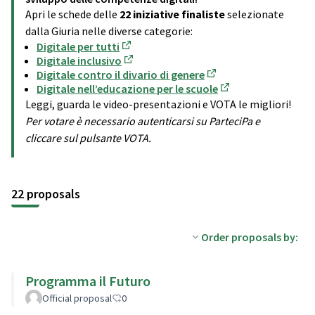
Apri le schede delle
22 iniziative finaliste
selezionate
dalla Giuria nelle diverse categorie:
Digitale per tutti
(Opens in new tab)
Digitale inclusivo
(Opens in new tab)
Digitale contro il divario di genere
(Opens in new tab)
Digitale nell’educazione per le scuole
(Opens in new tab)
Leggi, guarda le video-presentazioni e VOTA le migliori!
Per votare è necessario autenticarsi su ParteciPa e
cliccare sul pulsante VOTA.
22 proposals
Order proposals by:
Programma il Futuro
Official proposal
0