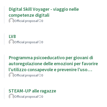
Digital Skill Voyager - viaggio nelle
competenze digitali
Official proposal
0
LV8
Official proposal
0
Programma psicoeducativo per giovani di
autoregolazione delle emozioni per favorire
l’utilizzo consapevole e prevenire l’uso
problematico di Internet
Official proposal
0
STEAM-UP alle ragazze
Official proposal
0